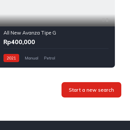
2
All New Avanza Tipe G
Rp400,000
2021
Manual
Petrol
Start a new search