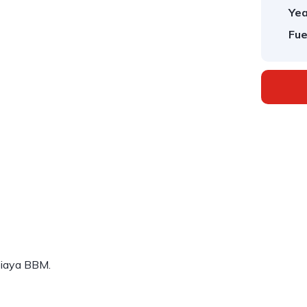
Yea
Fue
biaya BBM.