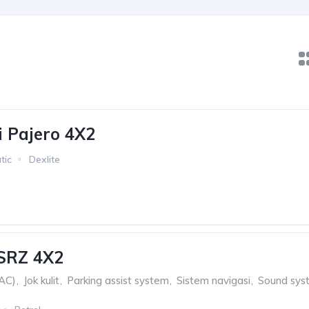
i Pajero 4X2
tic
Dexlite
 SRZ 4X2
(AC)
,
Jok kulit
,
Parking assist system
,
Sistem navigasi
,
Sound sys