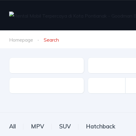
Homepage
Search
Type
Model
Transmission
All
MPV
SUV
Hatchback