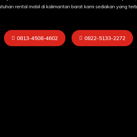
utuhan rental mobil di kalimantan barat kami sediakan yang ter
0813-4508-4602
0822-5133-2272