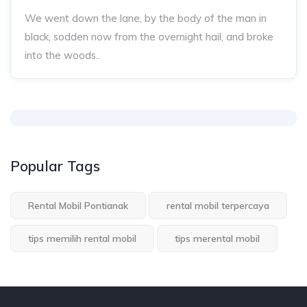
We went down the lane, by the body of the man in
black, sodden now from the overnight hail, and broke
into the woods..
Popular Tags
Rental Mobil Pontianak
rental mobil terpercaya
tips memilih rental mobil
tips merental mobil