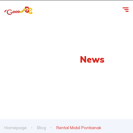
Our Latest
News
From spy shots to new releases to auto show
coverage
Homepage
Blog
Rental Mobil Pontianak